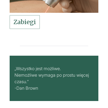
Zabiegi
„Wszystko jest możliwe.
Niemożliwe wymaga po prostu więcej
czasu.”
-Dan Brown