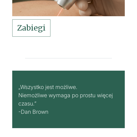
Zabiegi
„Wszystko jest możliwe.
Niemożliwe wymaga po prostu więcej
czasu.”
-Dan Brown